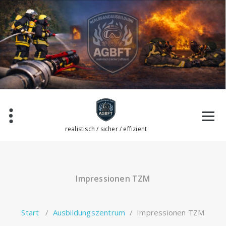
Zum
Inhalt
springen
realistisch / sicher / effizient
Impressionen TZM
Start
/
Ausbildungszentrum
/
Impressionen TZM