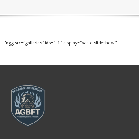
[ngg src=“galleries“ ids=“11″ display=“basic_slideshow“]